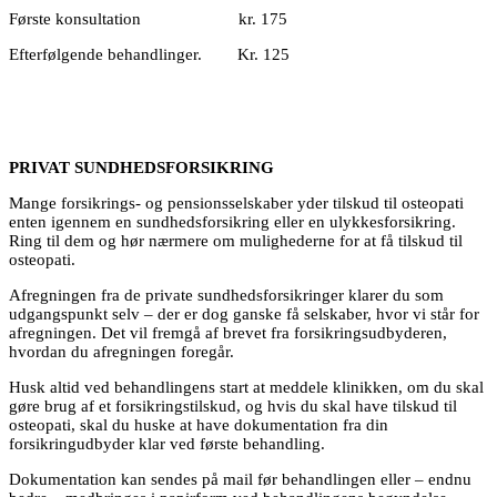
Første konsultation kr. 175
Efterfølgende behandlinger. Kr. 125
PRIVAT SUNDHEDSFORSIKRING
Mange forsikrings- og pensionsselskaber yder tilskud til osteopati
enten igennem en sundhedsforsikring eller en ulykkesforsikring.
Ring til dem og hør nærmere om mulighederne for at få tilskud til
osteopati.
Afregningen fra de private sundhedsforsikringer klarer du som
udgangspunkt selv – der er dog ganske få selskaber, hvor vi står for
afregningen. Det vil fremgå af brevet fra forsikringsudbyderen,
hvordan du afregningen foregår.
Husk altid ved behandlingens start at meddele klinikken, om du skal
gøre brug af et forsikringstilskud, og hvis du skal have tilskud til
osteopati, skal du huske at have dokumentation fra din
forsikringudbyder klar ved første behandling.
Dokumentation kan sendes på mail før behandlingen eller – endnu