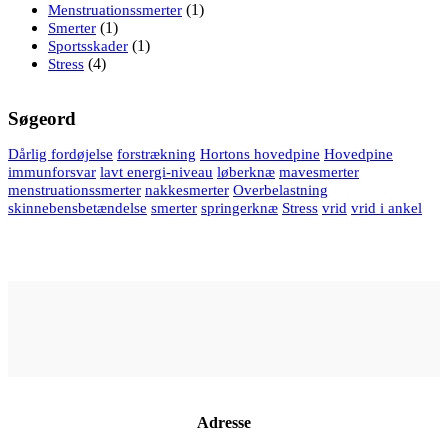
(1)
Menstruationssmerter
(1)
Smerter
(1)
Sportsskader
(4)
Stress
Søgeord
Dårlig fordøjelse
forstrækning
Hortons hovedpine
Hovedpine
immunforsvar
lavt energi-niveau
løberknæ
mavesmerter
menstruationssmerter
nakkesmerter
Overbelastning
skinnebensbetændelse
smerter
springerknæ
Stress
vrid
vrid i ankel
Adresse