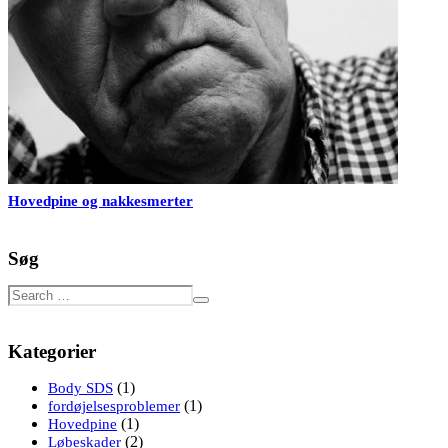
Hovedpine og nakkesmerter
Søg
Kategorier
(1)
Body SDS
(1)
fordøjelsesproblemer
(1)
Hovedpine
(2)
Løbeskader