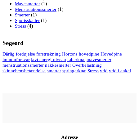
(1)
Mavesmerter
(1)
Menstruationssmerter
(1)
Smerter
(1)
Sportsskader
(4)
Stress
Søgeord
Dårlig fordøjelse
forstrækning
Hortons hovedpine
Hovedpine
immunforsvar
lavt energi-niveau
løberknæ
mavesmerter
menstruationssmerter
nakkesmerter
Overbelastning
skinnebensbetændelse
smerter
springerknæ
Stress
vrid
vrid i ankel
Adresse